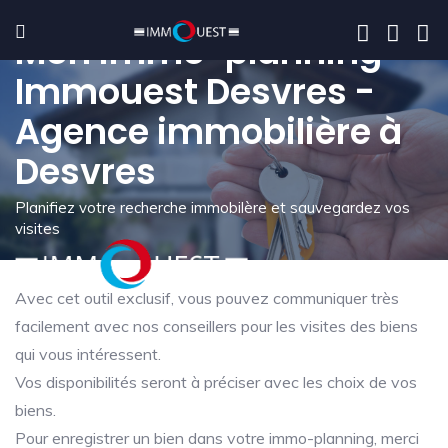
Mon immo-planning -
Immouest Desvres -
Agence immobilière à
Desvres
Planifiez votre recherche immobilère et sauvegardez vos
visites
Avec cet outil exclusif, vous pouvez communiquer très
facilement avec nos conseillers pour les visites des biens
qui vous intéressent.
Vos disponibilités seront à préciser avec les choix de vos
biens.
Pour enregistrer un bien dans votre immo-planning, merci