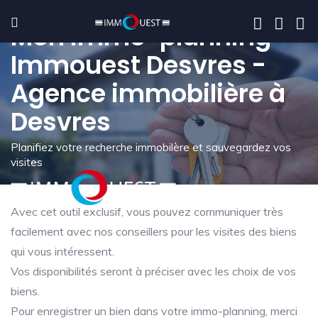
Mon immo-planning -
Immouest Desvres -
Agence immobilière à
Desvres
Planifiez votre recherche immobilère et sauvegardez vos
visites
Avec cet outil exclusif, vous pouvez communiquer très
facilement avec nos conseillers pour les visites des biens
qui vous intéressent.
Vos disponibilités seront à préciser avec les choix de vos
biens.
Pour enregistrer un bien dans votre immo-planning, merci