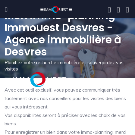
Mon immo-planning -
Immouest Desvres -
Agence immobilière à
Desvres
Planifiez votre recherche immobilère et sauvegardez vos
visites
Avec cet outil exclusif, vous pouvez communiquer très
facilement avec nos conseillers pour les visites des biens
qui vous intéressent.
Vos disponibilités seront à préciser avec les choix de vos
biens.
Pour enregistrer un bien dans votre immo-planning, merci