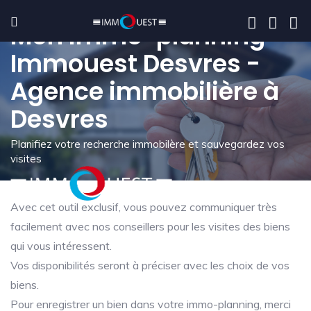
Mon immo-planning -
Immouest Desvres -
Agence immobilière à
Desvres
Planifiez votre recherche immobilère et sauvegardez vos
visites
Avec cet outil exclusif, vous pouvez communiquer très
facilement avec nos conseillers pour les visites des biens
qui vous intéressent.
Vos disponibilités seront à préciser avec les choix de vos
biens.
Pour enregistrer un bien dans votre immo-planning, merci