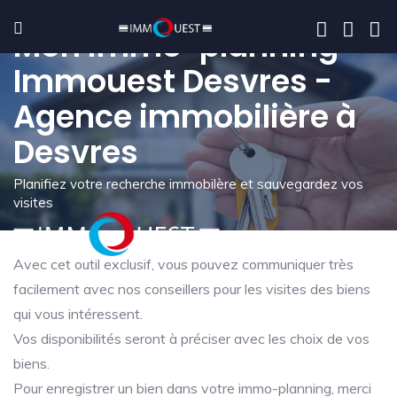
Mon immo-planning -
Immouest Desvres -
Agence immobilière à
Desvres
Planifiez votre recherche immobilère et sauvegardez vos
visites
Avec cet outil exclusif, vous pouvez communiquer très
facilement avec nos conseillers pour les visites des biens
qui vous intéressent.
Vos disponibilités seront à préciser avec les choix de vos
biens.
Pour enregistrer un bien dans votre immo-planning, merci