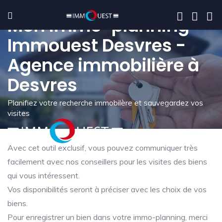
Mon immo-planning -
Immouest Desvres -
Agence immobilière à
Desvres
Planifiez votre recherche immobilère et sauvegardez vos
visites
Avec cet outil exclusif, vous pouvez communiquer très
facilement avec nos conseillers pour les visites des biens
qui vous intéressent.
Vos disponibilités seront à préciser avec les choix de vos
biens.
Pour enregistrer un bien dans votre immo-planning, merci